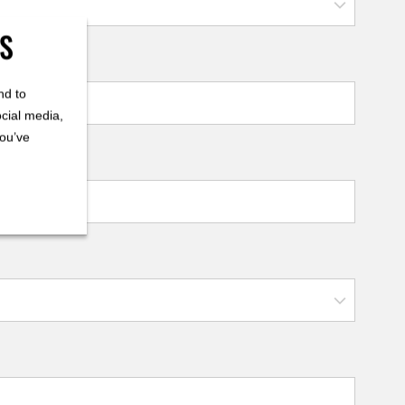
ES
nd to
ocial media,
you’ve