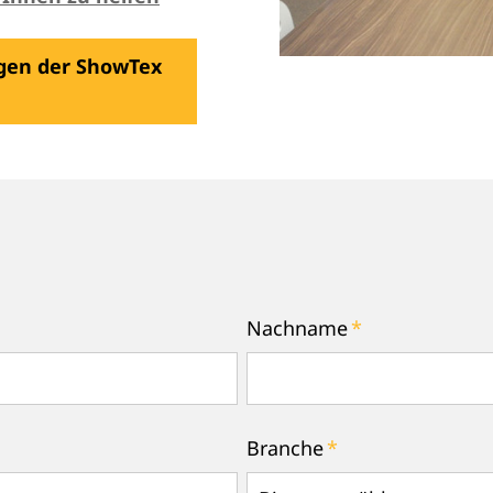
gen der ShowTex
Nachname
*
Branche
*