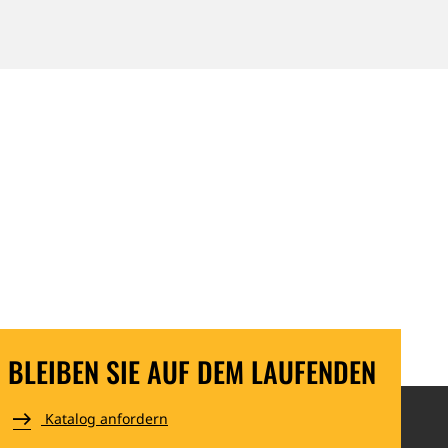
Leaflet
|
Map data ©
OpenStreetMap
and contributors
BLEIBEN SIE AUF DEM LAUFENDEN
Katalog anfordern