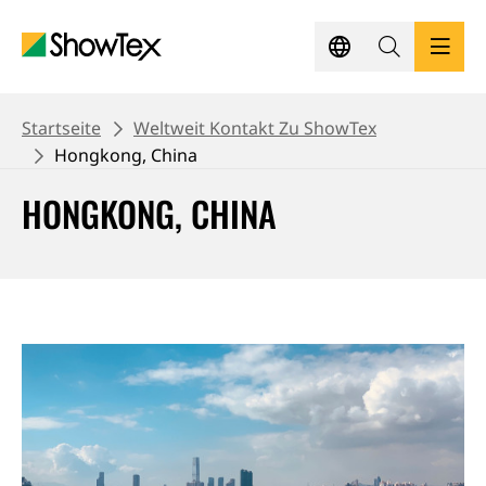
Zum
Hauptinhalt
springen
BROTKRUME
PRODUKTE
Startseite
Weltweit Kontakt Zu ShowTex
Hongkong, China
PROJEKTE
HONGKONG, CHINA
WISSENSPLATTFORM
NACHHALTIGKEIT
KONTAKT
ANGEBOT ANFRAGEN