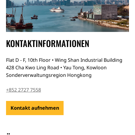
Über uns
Jobs
KONTAKTINFORMATIONEN
Bleiben Sie auf dem Laufenden
Flat D - F, 10th Floor • Wing Shan Industrial Building
428 Cha Kwo Ling Road • Yau Tong, Kowloon
Sonderverwaltungsregion Hongkong
+852 2727 7558
Kontakt aufnehmen