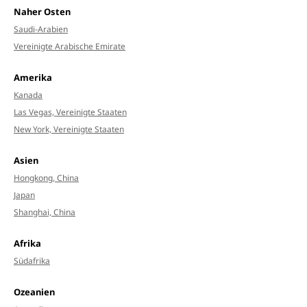
Naher Osten
Saudi-Arabien
Vereinigte Arabische Emirate
Amerika
Kanada
Las Vegas, Vereinigte Staaten
New York, Vereinigte Staaten
Asien
Hongkong, China
Japan
Shanghai, China
Afrika
Südafrika
Ozeanien