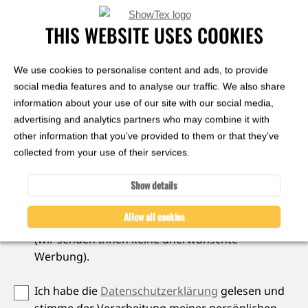
THIS WEBSITE USES COOKIES
Nachricht
*
We use cookies to personalise content and ads, to provide
social media features and to analyse our traffic. We also share
information about your use of our site with our social media,
advertising and analytics partners who may combine it with
other information that you’ve provided to them or that they’ve
collected from your use of their services.
Show details
Ich möchte zukünftig gerne über die aktuellsten
Allow all cookies
ShowTex Aktualisierungen informiert werden
(wir senden Ihnen keine unerwünschte
Werbung).
Ich habe die
Datenschutzerklärung
gelesen und
stimme der Verarbeitung meiner persönlichen