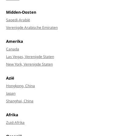
Midden-Oosten
Saoedi-Arabië
Verenigde Arabische Emiraten
Amerika
Canada
Las Vegas, Verenigde Staten
New York, Verenigde Staten
Azië
Hongkong, China
Japan
Shanghai, China
Afrika
Zuid-Afrika