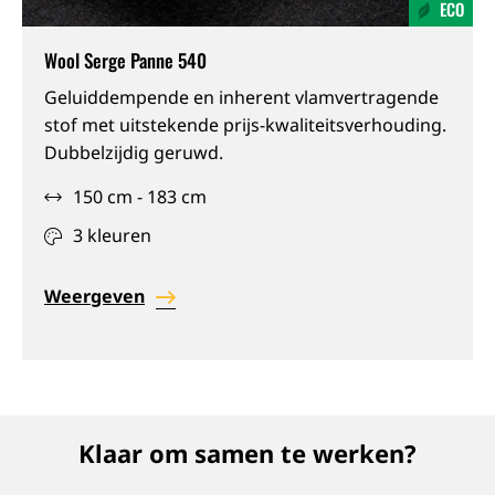
ECO
Wool Serge Panne 540
IFR,
Geluiddempende en inherent vlamvertragende
Gerecycleerd,
stof met uitstekende prijs-kwaliteitsverhouding.
Geluidsabsorberend
Dubbelzijdig geruwd.
150 cm - 183 cm
3 kleuren
Weergeven
Klaar om samen te werken?