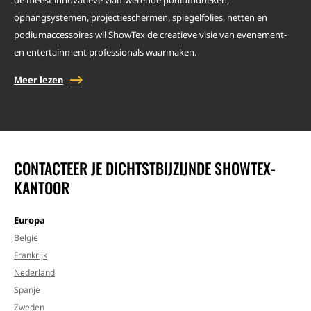
de meest innovatieve vlamwerende podiumdoeken,
ophangsystemen, projectieschermen, spiegelfolies, netten en
podiumaccessoires wil ShowTex de creatieve visie van evenement-
en entertainment professionals waarmaken.
Meer lezen
CONTACTEER JE DICHTSTBIJZIJNDE SHOWTEX-
KANTOOR
Europa
België
Frankrijk
Nederland
Spanje
Zweden