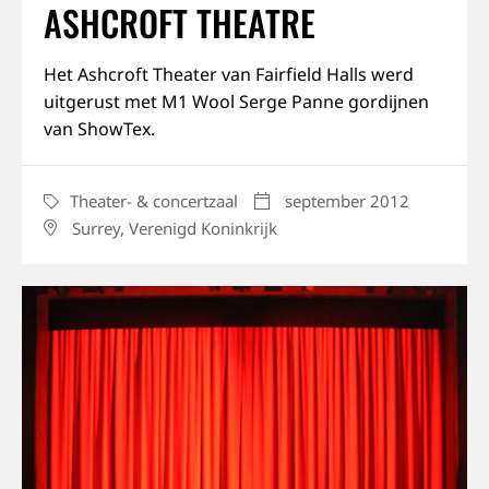
ASHCROFT THEATRE
Over ons
Het Ashcroft Theater van Fairfield Halls werd
uitgerust met M1 Wool Serge Panne gordijnen
Jobs
van ShowTex.
Blijf op de hoogte
Theater- & concertzaal
september 2012
CATEGORY
DATE
Surrey, Verenigd Koninkrijk
LOCATION