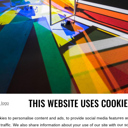
THIS WEBSITE USES COOKI
 au sein de l’annexe du Musée Pola à Tokyo et par a
ies to personalise content and ads, to provide social media features a
traffic. We also share information about your use of our site with our s