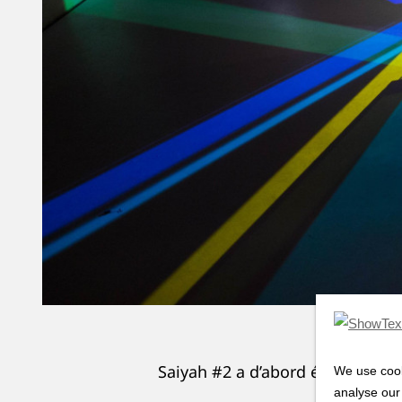
Saiyah #2 a d’abord été exposée
We use cook
analyse our 