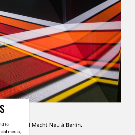
ES
près au Acud Macht Neu à Berlin.
nd to
ocial media,