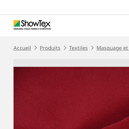
Passer
au
contenu
principal
BREADCRUMB
Accueil
Produits
Textiles
Masquage et