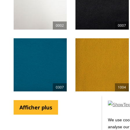
0002
0007
0307
1004
Afficher plus
We use cook
analyse our 