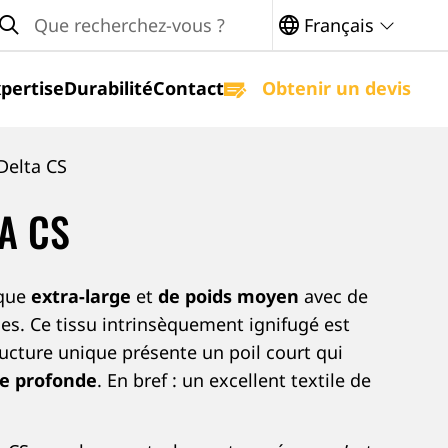
arch
Français
pertise
Durabilité
Contact
Obtenir un devis
Delta CS
A CS
ique
extra-large
et
de poids moyen
avec de
es. Ce tissu intrinsèquement ignifugé est
ucture unique présente un poil court qui
e profonde
. En bref : un excellent textile de