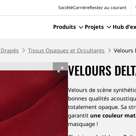
Se
Société
Carrière
Restez au courant
Produits
Projets
Hub d'ex
 Drapés
Tissus Opaques et Occultants
Velours 
VELOURS DELT
Velours de scène synthét
bonnes qualités acoustiqu
totalement opaque. Sa str
garantit
une couleur mat
masquage !