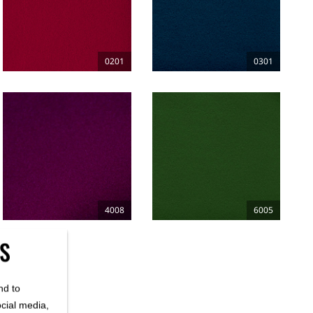
0201
0301
4008
6005
ES
nd to
ocial media,