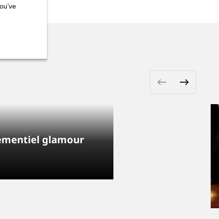
you’ve
énementiel glamour