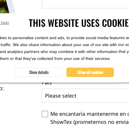
THIS WEBSITE USES COOKI
Nombre de la empresa
*
ies to personalise content and ads, to provide social media features a
traffic. We also share information about your use of our site with our s
Sector
*
and analytics partners who may combine it with other information that 
them or that they’ve collected from your use of their services.
Show details
Allow all cookies
País
*
o:
Me encantaría mantenerme en con
ShowTex (prometemos no enviar