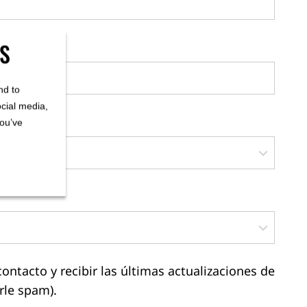
ES
nd to
ocial media,
you’ve
tacto y recibir las últimas actualizaciones de
le spam).