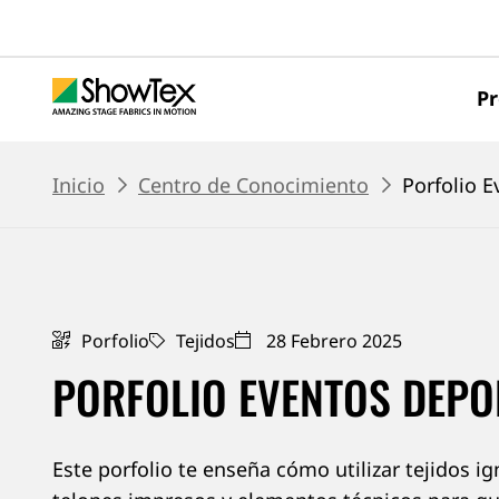
Ir
al
contenido
Pr
principal
BREADCRUMB
Inicio
Centro de Conocimiento
Porfolio 
Porfolio
Tejidos
28 Febrero 2025
PORFOLIO EVENTOS DEPO
Este porfolio te enseña cómo utilizar tejidos i