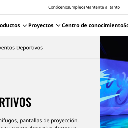
S
Conócenos
Empleos
Mantente al tanto
oductos
Proyectos
Centro de conocimiento
S
Eventos Deportivos
RTIVOS
gnífugos, pantallas de proyección,