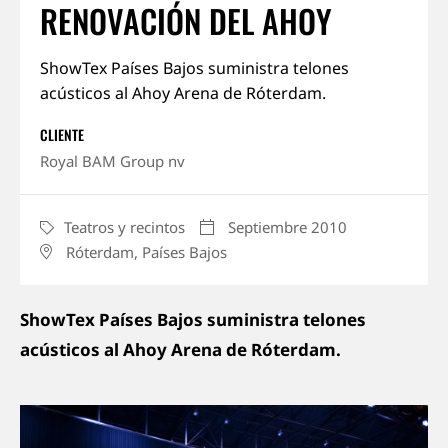
RENOVACIÓN DEL AHOY
Conócenos
ShowTex Países Bajos suministra telones
acústicos al Ahoy Arena de Róterdam.
Empleos
CLIENTE
Mantente al tanto
Royal BAM Group nv
Teatros y recintos
Septiembre 2010
CATEGORY
DATE
Róterdam, Países Bajos
LOCATION
ShowTex Países Bajos suministra telones
acústicos al Ahoy Arena de Róterdam.