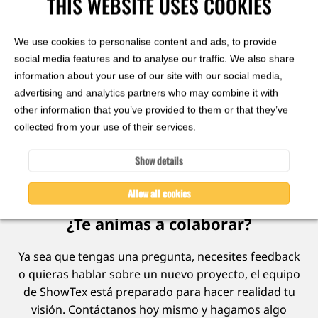
THIS WEBSITE USES COOKIES
de
mismas cualidades acústicas que el tejido
colores,
ignífugo Wool Serge Panne.
IFR,
We use cookies to personalise content and ads, to provide
150 cm
social media features and to analyse our traffic. We also share
Fonoabsorbente
information about your use of our site with our social media,
23 colores
advertising and analytics partners who may combine it with
other information that you’ve provided to them or that they’ve
Ver
collected from your use of their services.
Show details
Allow all cookies
¿Te animas a colaborar?
Ya sea que tengas una pregunta, necesites feedback
o quieras hablar sobre un nuevo proyecto, el equipo
de ShowTex está preparado para hacer realidad tu
visión. Contáctanos hoy mismo y hagamos algo